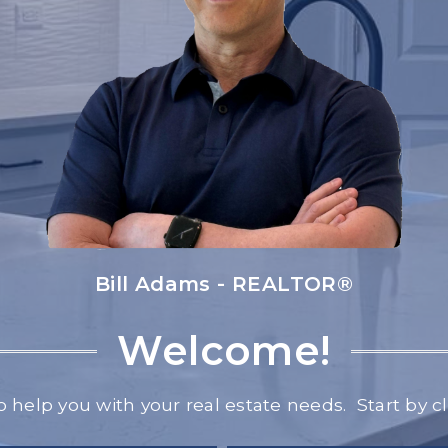
Bill Adams - REALTOR®
Welcome!
o help you with your real estate needs. Start by c