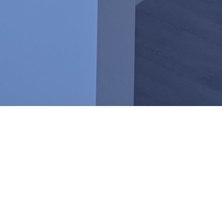
Prefer To Email?
Email me and let me know how I can help you below.