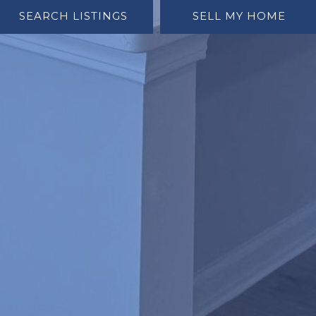
‎‎ ‎ ‎ SEARCH LISTINGS‎ ‎ ‎ ‎ ‎
‎ ‎ ‎ ‎ ‎‎ ‎ SELL MY HOME‎ ‎ ‎ ‎ ‎ ‎ ‎