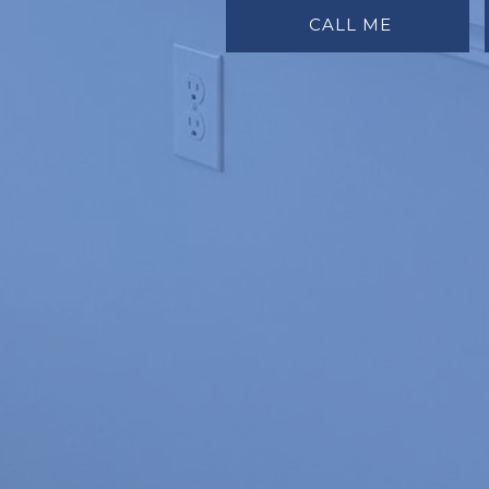
‎ ‎ ‎ ‎ ‎ ‎ ‎ ‎ ‎ ‎ ‎ ‎‎ CALL ME‎ ‎ ‎ ‎ ‎ ‎ ‎ ‎ ‎ ‎ ‎ ‎‎